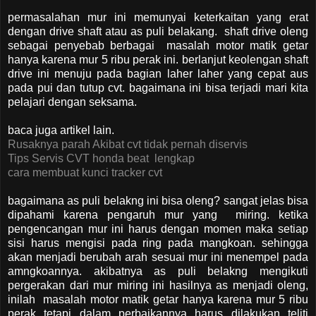
permasalahan mur ini memunyai keterkaitan yang erat
dengan drive shaft atau as puli belakang. shaft drive oleng
sebagai penyebab berbagai masalah motor matik getar
hanya karena mur 5 ribu perak ini. berlanjut keolengan shaft
drive ini menuju pada bagian laher laher yang cepat aus
pada pui dan tutup cvt. bagaimana ini bisa terjadi mari kita
pelajari dengan seksama.
baca juga artikel lain.
Rusaknya parah Akibat cvt tidak pernah diservis
Tips Servis CVT honda beat lengkap
cara membuat kunci tracker cvt
bagaimana as puli belakng ini bisa oleng? sangat jelas bisa
dipahami karena pengaruh mur yang miring. ketika
pengencangan mur ini harus dengan momen maka setiap
sisi harus mengisi pada ring pada mangkoan. sehingga
akan menjadi berubah arah sesuai mur ini menempel pada
amngkoannya. akibatnya as puli belakng mengikuti
pergerakan dari mur miring ini hasilnya as menjadi oleng,
inilah masalah motor matik getar hanya karena mur 5 ribu
perak tetapi dalam perbaikannya harus dilakukan teliti