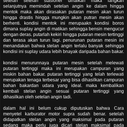
setelah setelan stasioner dinaikan maka langkah
selanjutnya memindah setelan angin ke dalam hingga
mentok maka akan dirasakan putaran mesin akan turun
hingga drastis hingga mungkin akan putran mesin akan
berhenti. kondisi mentok ini merupaakn kondisi boros
dimana suplay angin di matikan sehingga bensin mengucur
dengan deras. putarlah kekiri hingga putaran mesin tertinggi
dan terasa akan turun lagi. penurunan putaran mesin ini
menandakan bahwa stelan angin terlalu banyak sehingga
kondisi ini suplay udara lebih bnayak daripada bahan bakar.
kondisi menurunnaya putaran mesin setelah melewati
putaran tertinggi maka ini merupakan campuran yang
miskin bahan bakar. putaran tertinggi yang telah terlewati
merupakan tenaga terbesar yang bisa dihasilkan campuran
bahan bakardan udara yang ideal. maka kembalikan
kembali stelan angin sesuai putaran tertinggi yang
dihasilkan oleh setelan angin tadi.
dalam hal ini belum cukup diputuskan bahwa Cara
menyetel karburator motor supra sudah benar. setelah
didapatkan stelan angin yang maksimal pada putaran
sedang maka perlu juga dicari stelan maksimal pada