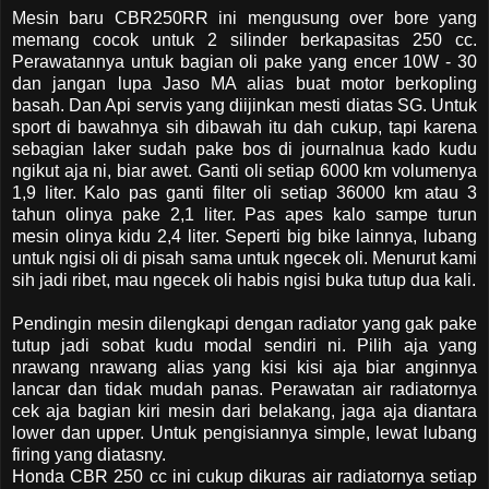
Mesin baru CBR250RR ini mengusung over bore yang
memang cocok untuk 2 silinder berkapasitas 250 cc.
Perawatannya untuk bagian oli pake yang encer 10W - 30
dan jangan lupa Jaso MA alias buat motor berkopling
basah. Dan Api servis yang diijinkan mesti diatas SG. Untuk
sport di bawahnya sih dibawah itu dah cukup, tapi karena
sebagian laker sudah pake bos di journalnua kado kudu
ngikut aja ni, biar awet. Ganti oli setiap 6000 km volumenya
1,9 liter. Kalo pas ganti filter oli setiap 36000 km atau 3
tahun olinya pake 2,1 liter. Pas apes kalo sampe turun
mesin olinya kidu 2,4 liter. Seperti big bike lainnya, lubang
untuk ngisi oli di pisah sama untuk ngecek oli. Menurut kami
sih jadi ribet, mau ngecek oli habis ngisi buka tutup dua kali.
Pendingin mesin dilengkapi dengan radiator yang gak pake
tutup jadi sobat kudu modal sendiri ni. Pilih aja yang
nrawang nrawang alias yang kisi kisi aja biar anginnya
lancar dan tidak mudah panas. Perawatan air radiatornya
cek aja bagian kiri mesin dari belakang, jaga aja diantara
lower dan upper. Untuk pengisiannya simple, lewat lubang
firing yang diatasny.
Honda CBR 250 cc ini cukup dikuras air radiatornya setiap