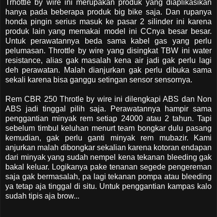
Trhottle by wire ini merupakan produk yang diaplikasikan
hanya pada beberapa produk big bike saja. Dan rupanya
honda pingin serius masuk ke pasar 2 silinder ini karena
produk lain yang memakai model ini CCnya besar besar.
Untuk perawatannya beda sama kabel gas yang perlu
pelumasan. Throttle by wire yang disingkat TBW ini water
resistance, alias gak masalah kena air jadi gak perlu lagi
deh perawatan. Malah dianjurkan gak perlu dibuka sama
sekali karena bisa ganggu setingan sensor sensornya.
Rem CBR 250 Throtle by wire ini dilengkapi ABS dan Non
ABS jadi tinggal pilih saja. Perawatannya hampir sama
penggantian minyak rem setiap 24000 atau 2 tahun. Tapi
sebelum timbul keluhan menurt team bongkar dulu pasang
kemudian, gak perlu ganti minyak rem mubazir. Kami
anjurkan malah dibongkar sekalian karena kotoran endapan
dari minyak yang sudah nempel kena tekanan bleeding gak
bakal keluar. Logikanya pake tenanan segede pengereman
saja gak bermasalah, pa lagi tekanan pompa atau bleeding
ya tetap aja tinggal di situ. Untuk penggantian kampas kalo
sudah tipis aja brow...