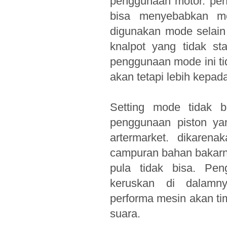
penggunaan motor. pen
bisa menyebabkan mo
digunakan mode selain
knalpot yang tidak sta
penggunaan mode ini tid
akan tetapi lebih kepad
Setting mode tidak b
penggunaan piston yan
artermarket. dikarena
campuran bahan bakarn
pula tidak bisa. Pen
keruskan di dalamn
performa mesin akan ti
suara.