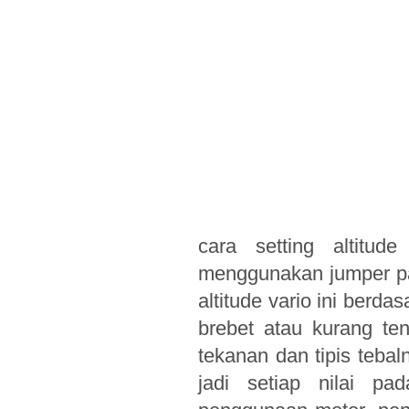
cara setting altitu
menggunakan jumper p
altitude vario ini berda
brebet atau kurang te
tekanan dan tipis teba
jadi setiap nilai pa