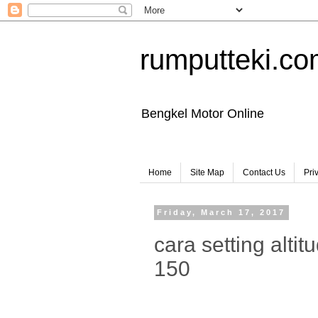
rumputteki.c
Bengkel Motor Online
Home
Site Map
Contact Us
Pri
Friday, March 17, 2017
cara setting alti
150