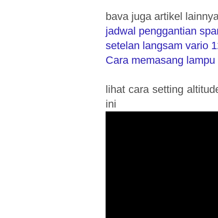
bava juga artikel lainny
jadwal penggantian spar
setelan langsam vario 
Cara memasang lampu le
lihat cara setting alti
ini