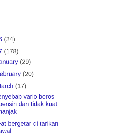
16
(34)
17
(178)
anuary
(29)
ebruary
(20)
arch
(17)
enyebab vario boros
bensin dan tidak kuat
nanjak
at bergetar di tarikan
awal