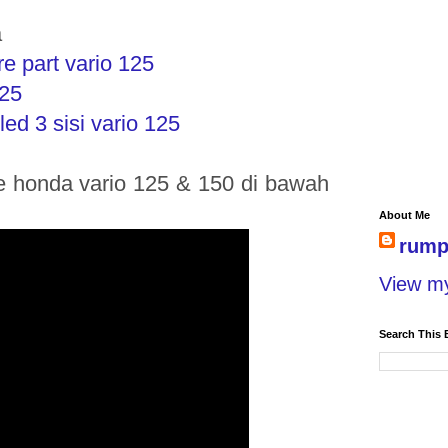
a
e part vario 125
125
d 3 sisi vario 125
tude honda vario 125 & 150 di bawah
About Me
rump
View my
Search This 