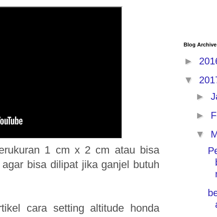
Blog Archive
►
20
▼
20
►
J
►
F
▼
M
berukuran 1 cm x 2 cm atau bisa
P
gar bisa dilipat jika ganjel butuh
be
ikel cara setting altitude honda