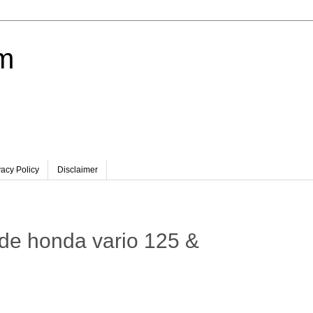
om
vacy Policy
Disclaimer
tude honda vario 125 &